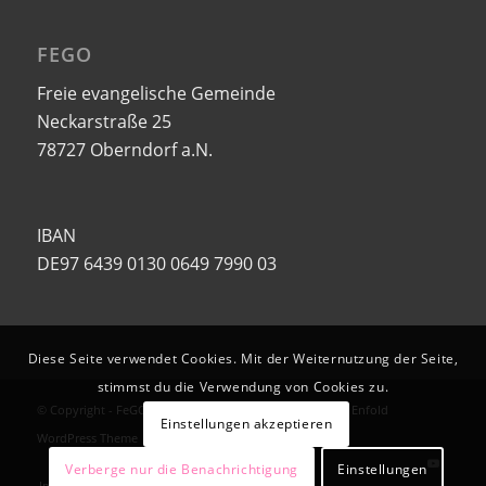
FEGO
Freie evangelische Gemeinde
Neckarstraße 25
78727 Oberndorf a.N.
IBAN
DE97 6439 0130 0649 7990 03
Diese Seite verwendet Cookies. Mit der Weiternutzung der Seite,
stimmst du die Verwendung von Cookies zu.
© Copyright -
FeGO | FeG Oberndorf a.N.
-
powered by Enfold
Einstellungen akzeptieren
WordPress Theme
Verberge nur die Benachrichtigung
Einstellungen
Impressum
Datenschutzerklärung