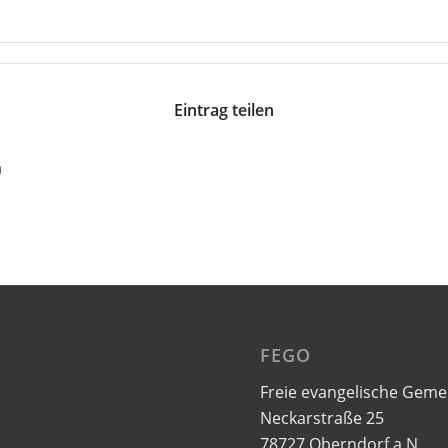
Eintrag teilen
FEGO
Freie evangelische Geme
Neckarstraße 25
78727 Oberndorf a.N.