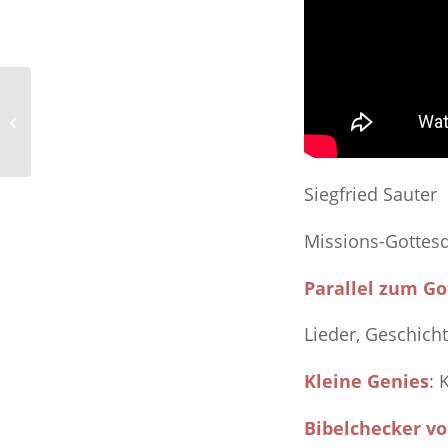
23.02.2025 10⁰⁰
Siegfried Sauter
Missions-Gottesd
Parallel zum Go
Lieder, Geschich
Kleine Genies
: 
Bibelchecker v